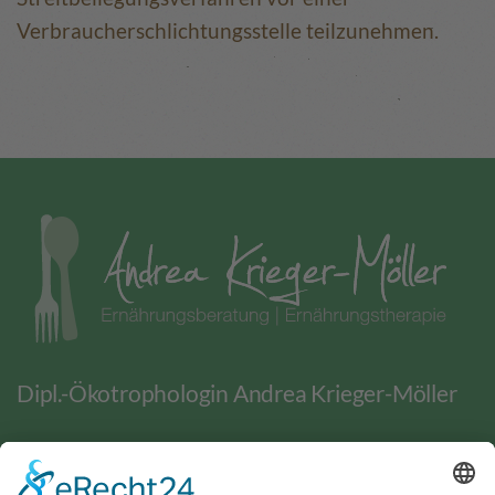
Verbraucherschlichtungsstelle teilzunehmen.
Dipl.-Ökotrophologin Andrea Krieger-Möller
BERATUNG
WEITERE ANGEBOTE