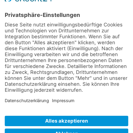
Ernährungsberatung
BGF / BGM
Ernährungstherapie
Kurse
BGF / BGM
BIA-Messung
Vorträge und Workshops
Yoga
LINKS
Profil / Über mich
Kontakt
Impressum
Datenschutz
©
2026
Andrea Krieger-Möller
| Ernährungsberatung und